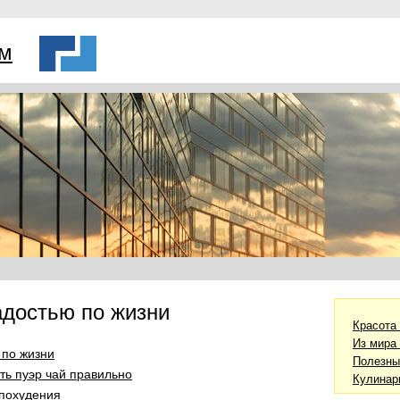
ем
адостью по жизни
Красота
Из мира
 по жизни
Полезны
ть пуэр чай правильно
Кулинар
похудения