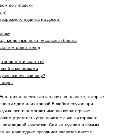
зюм по литовски
ый”
творожного пудинга на десерт
бёнку
год: молочные реки, кисельные берега
ает и утоляет голод
, горошком и спагетти
апшой и креветками
вкусно запечь свинину?
 пирог
Есть только несколько человек на планете, которые
усности ядом или отравой.В любом случае при
 лучше всего помогают именно кондитерские
ошим утром есть утро начатое с чашки горячего
ь шоколадной конфетки. Самым лучшим и самым
м на новогодние праздники является пакет с