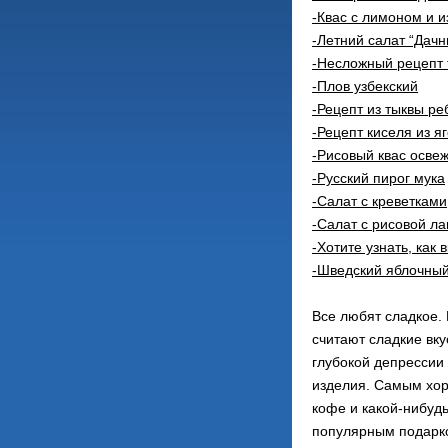
-Квас с лимоном и и
-Летний салат “Дачн
-Несложный рецепт 
-Плов узбекский
-Рецепт из тыквы ре
-Рецепт киселя из я
-Рисовый квас освеж
-Русский пирог мука
-Салат с креветками
-Салат с рисовой л
-Хотите узнать, как 
-Шведский яблочный
Все любят сладкое. 
считают сладкие вк
глубокой депрессии
изделия. Самым хор
кофе и какой-нибуд
популярным подарко