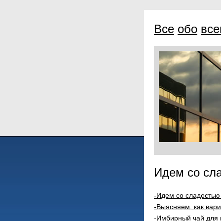
Все
обо
вс
Идем со сл
-Идем со сладостью
-Выясняем, как вари
-Имбирный чай для 