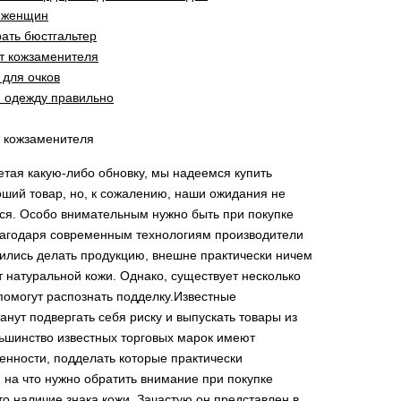
х женщин
рать бюстгальтер
от кожзаменителя
 для очков
 одежду правильно
т кожзаменителя
етая какую-либо обновку, мы надеемся купить
оший товар, но, к сожалению, наши ожидания не
ся. Особо внимательным нужно быть при покупке
агодаря современным технологиям производители
ились делать продукцию, внешне практически ничем
 натуральной кожи. Однако, существует несколько
помогут распознать подделку.Известные
анут подвергать себя риску и выпускать товары из
ьшинство известных торговых марок имеют
енности, подделать которые практически
 на что нужно обратить внимание при покупке
то наличие знака кожи. Зачастую он представлен в