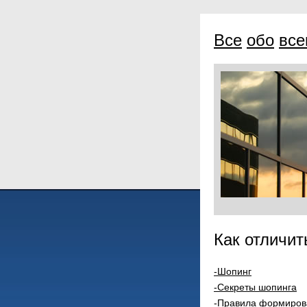
Все
обо
вс
Как отличит
-Шопинг
-Секреты шопинга
-Правила формиров