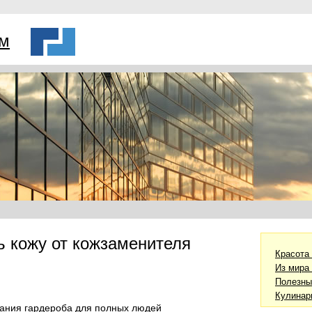
ем
ь кожу от кожзаменителя
Красота
Из мира
Полезны
Кулинар
ания гардероба для полных людей