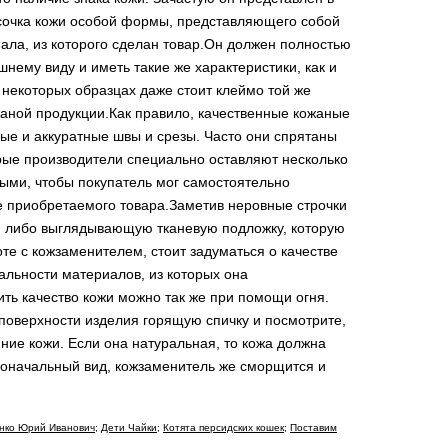
сочка кожи особой формы, представляющего собой
иала, из которого сделан товар.Он должен полностью
шнему виду и иметь такие же характеристики, как и
 некоторых образцах даже стоит клеймо той же
жаной продукции.Как правило, качественные кожаные
ые и аккуратные швы и срезы. Часто они спрятаны
орые производители специально оставляют несколько
ыми, чтобы покупатель мог самостоятельно
ве приобретаемого товара.Заметив неровные строчки
, либо выглядывающую тканевую подложку, которую
те с кожзаменителем, стоит задуматься о качестве
альности материалов, из которых она
ть качество кожи можно так же при помощи огня.
 поверхности изделия горящую спичку и посмотрите,
ние кожи. Если она натуральная, то кожа должна
воначальный вид, кожзаменитель же сморщится и
нко Юрий Иванович;
Дети Чайки;
Котята персидских кошек;
Поставим