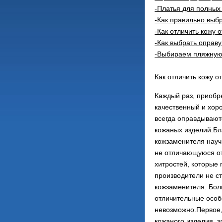
-Платья для полны
-Как правильно выб
-Как отличить кожу 
-Как выбрать оправу
-Выбираем пляжную
Как отличить кожу о
Каждый раз, приобр
качественный и хор
всегда оправдывают
кожаных изделий.Бл
кожзаменителя науч
не отличающуюся от
хитростей, которые 
производители не ст
кожзаменителя. Бол
отличительные особ
невозможно.Первое,
кожаного изделия, э