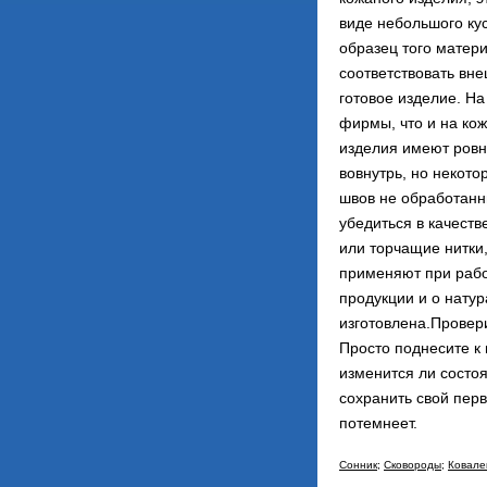
виде небольшого ку
образец того матер
соответствовать вне
готовое изделие. На
фирмы, что и на ко
изделия имеют ровн
вовнутрь, но некот
швов не обработанн
убедиться в качест
или торчащие нитки
применяют при рабо
продукции и о натур
изготовлена.Провери
Просто поднесите к
изменится ли состоя
сохранить свой пер
потемнеет.
Сонник;
Сковороды;
Ковале